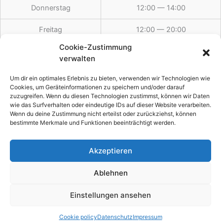
Donnerstag
12:00 — 14:00
Freitag
12:00 — 20:00
Cookie-Zustimmung
Samstag
12:00 — 20:00
verwalten
Sonntag
12:00 — 19:30
Um dir ein optimales Erlebnis zu bieten, verwenden wir Technologien wie
Cookies, um Geräteinformationen zu speichern und/oder darauf
zuzugreifen. Wenn du diesen Technologien zustimmst, können wir Daten
wie das Surfverhalten oder eindeutige IDs auf dieser Website verarbeiten.
Feiertags
12:00 — 19:30
Wenn du deine Zustimmung nicht erteilst oder zurückziehst, können
bestimmte Merkmale und Funktionen beeinträchtigt werden.
Akzeptieren
Copyright © 2026 Weber´s Esszeit
Ablehnen
Impressum
Einstellungen ansehen
Datenschutz
Cookie policy (EU)
Cookie policy
Datenschutz
Impressum