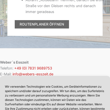
Straße vor den Gleisen rechts und danach
immer geradeaus
ROUTENPLANER ÖFFNEN
Weber´s Esszeit
Telefon:
+49 (0) 7831 9689753
E-Mail:
info@webers-esszeit.de
Herr Zeit
Wir verwenden Technologien wie Cookies, um Geräteinformationen zu
Telefon:
+49 (0) 7833 8037
speichern und/oder darauf zuzugreifen. Wir tun dies, um das Surferlebnis
E-Mail:
info@haus-der-schwarzwalduhren.de
zu verbessern und um personalisierte Werbung anzuzeigen. Wenn Sie
diesen Technologien zustimmen, können wir Daten wie das
Wählerbrücke 4
Surfverhalten oder eindeutige IDs auf dieser Website verarbeiten. Wenn
77793 Gutach
Sie Ihre Zustimmung nicht erteilen oder zurückziehen, können bestimmte