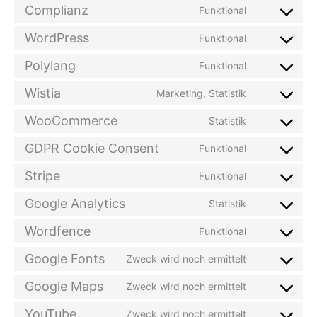
Complianz
Funktional
Consent
to
WordPress
Funktional
Consent
service
to
Polylang
Funktional
complianz
Consent
service
to
Wistia
Marketing, Statistik
wordpress
Consent
service
to
WooCommerce
Statistik
polylang
Consent
service
to
GDPR Cookie Consent
Funktional
wistia
Consent
service
to
Stripe
Funktional
woocommer
Consent
service
to
Google Analytics
Statistik
gdpr-
Consent
service
cookie-
to
Wordfence
Funktional
stripe
consent
Consent
service
to
Google Fonts
Zweck wird noch ermittelt
google-
Consent
service
analytics
to
Google Maps
Zweck wird noch ermittelt
wordfence
Consent
service
to
YouTube
Zweck wird noch ermittelt
google-