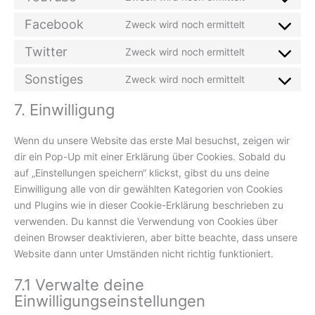
Consent
service
fonts
to
Facebook
Zweck wird noch ermittelt
google-
Consent
service
maps
to
Twitter
Zweck wird noch ermittelt
youtube
Consent
service
to
Sonstiges
Zweck wird noch ermittelt
facebook
Consent
service
to
7. Einwilligung
twitter
service
sonstiges
Wenn du unsere Website das erste Mal besuchst, zeigen wir
dir ein Pop-Up mit einer Erklärung über Cookies. Sobald du
auf „Einstellungen speichern“ klickst, gibst du uns deine
Einwilligung alle von dir gewählten Kategorien von Cookies
und Plugins wie in dieser Cookie-Erklärung beschrieben zu
verwenden. Du kannst die Verwendung von Cookies über
deinen Browser deaktivieren, aber bitte beachte, dass unsere
Website dann unter Umständen nicht richtig funktioniert.
7.1 Verwalte deine
Einwilligungseinstellungen