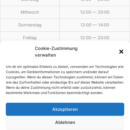
Mittwoch
12:00 — 20:00
Donnerstag
12:00 — 14:00
Freitag
12:00 — 20:00
Cookie-Zustimmung
Samstag
12:00 — 20:00
verwalten
Sonntag
12:00 — 19:30
Um dir ein optimales Erlebnis zu bieten, verwenden wir Technologien wie
Cookies, um Geräteinformationen zu speichern und/oder darauf
zuzugreifen. Wenn du diesen Technologien zustimmst, können wir Daten
wie das Surfverhalten oder eindeutige IDs auf dieser Website verarbeiten.
Feiertags
12:00 — 19:30
Wenn du deine Zustimmung nicht erteilst oder zurückziehst, können
bestimmte Merkmale und Funktionen beeinträchtigt werden.
Akzeptieren
Copyright © 2026 Weber´s Esszeit
Ablehnen